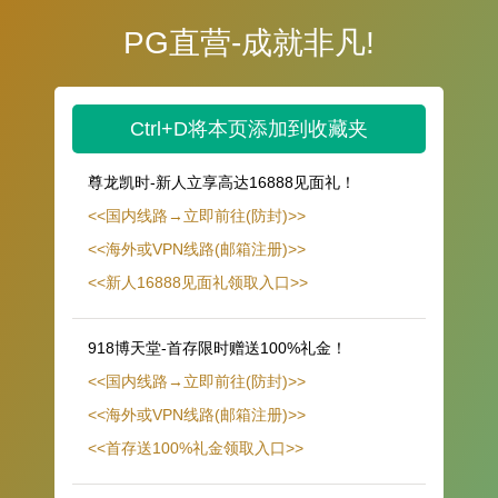
PG直营-成就非凡!
Ctrl+D将本页添加到收藏夹
尊龙凯时-新人立享高达16888见面礼！
<<国内线路→立即前往(防封)>>
<<海外或VPN线路(邮箱注册)>>
<<新人16888见面礼领取入口>>
918博天堂-首存限时赠送100%礼金！
<<国内线路→立即前往(防封)>>
<<海外或VPN线路(邮箱注册)>>
<<首存送100%礼金领取入口>>